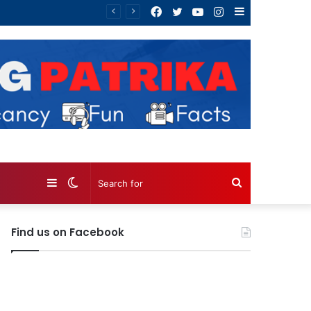
Facebook
Twitter
YouTube
Instagram
Sidebar
Sidebar
Switch
Search
skin
for
Find us on Facebook