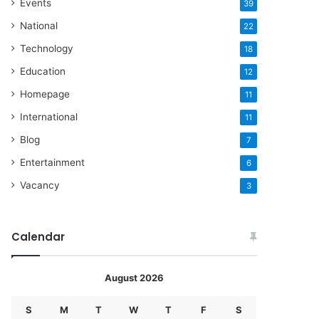
Events
39
National
22
Technology
18
Education
12
Homepage
11
International
11
Blog
7
Entertainment
6
Vacancy
3
Calendar
August 2026
S
M
T
W
T
F
S