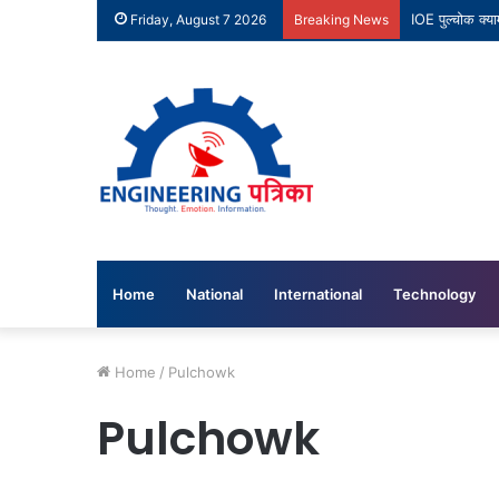
IOE पुल्चोक क्
Friday, August 7 2026
Breaking News
Home
National
International
Technology
Home
/
Pulchowk
Pulchowk