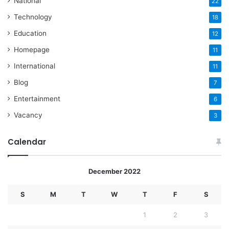
National
22
Technology
18
Education
12
Homepage
11
International
11
Blog
7
Entertainment
6
Vacancy
3
Calendar
December 2022
S
M
T
W
T
F
S
1
2
3